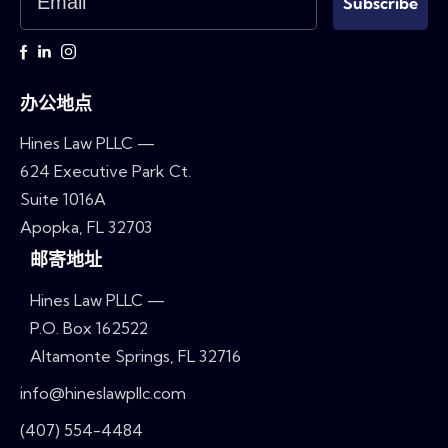
Subscribe
办公地点
Hines Law PLLC —
624 Executive Park Ct.
Suite 1016A
Apopka, FL 32703
邮寄地址
Hines Law PLLC —
P.O. Box 162522
Altamonte Springs, FL 32716
info@hineslawpllc.com
(407) 554-4484